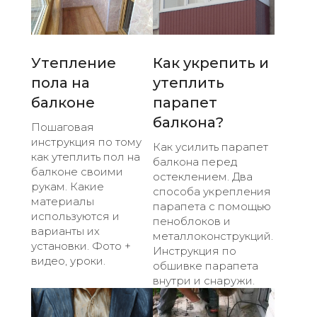
Утепление
Как укрепить и
пола на
утеплить
балконе
парапет
балкона?
Пошаговая
инструкция по тому
Как усилить парапет
как утеплить пол на
балкона перед
балконе своими
остеклением. Два
рукам. Какие
способа укрепления
материалы
парапета с помощью
используются и
пеноблоков и
варианты их
металлоконструкций.
установки. Фото +
Инструкция по
видео, уроки.
обшивке парапета
внутри и снаружи.