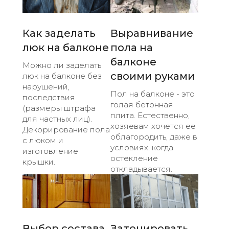
Как заделать
Выравнивание
люк на балконе
пола на
балконе
Можно ли заделать
своими руками
люк на балконе без
нарушений,
Пол на балконе - это
последствия
голая бетонная
(размеры штрафа
плита. Естественно,
для частных лиц).
хозяевам хочется ее
Декорирование пола
облагородить, даже в
с люком и
условиях, когда
изготовление
остекление
крышки.
откладывается.
Выбор состава
Затонировать